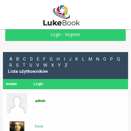
Login
-
Register
A
B
C
D
E
F
G
H
I
J
K
L
M
N
O
P
Q
R
S
T
U
V
W
X
Y
Z
Lista użytkowników
Awatar
Login
admin
Rava