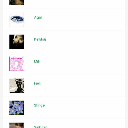
Agal
Kewlsu
Mili
Fieli
Stingel
Selbcen