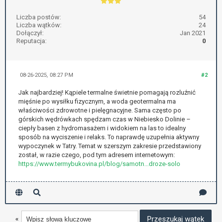
Liczba postów:
54
Liczba wątków:
24
Dołączył:
Jan 2021
Reputacja:
0
08-26-2025, 08:27 PM
#2
Jak najbardziej! Kąpiele termalne świetnie pomagają rozluźnić
mięśnie po wysiłku fizycznym, a woda geotermalna ma
właściwości zdrowotne i pielęgnacyjne. Sama często po
górskich wędrówkach spędzam czas w Niebiesko Dolinie –
ciepły basen z hydromasażem i widokiem na las to idealny
sposób na wyciszenie i relaks. To naprawdę uzupełnia aktywny
wypoczynek w Tatry. Temat w szerszym zakresie przedstawiony
został, w razie czego, pod tym adresem internetowym:
https://www.termybukovina.pl/blog/samotn...droze-solo
«