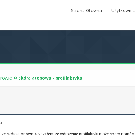
Strona Główna
Użytkownic
drowie
Skóra atopowa - profilaktyka
AM
 ze skórą atopową. Słyszałem, że wdrożenie profilaktyki może sporo pomó