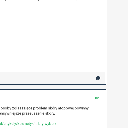
#2
o osoby zgłaszające problem skóry atopowej powinny:
ensywniejsze przesuszenie skóry,
.pl/artykuly/kosmetyki-...bry-wybor/