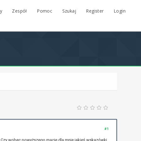
y
Zespół
Pomoc
Szukaj
Register
Login
#1
c. Czy wobec powyższego macie dla mnie jakieś wskazówki