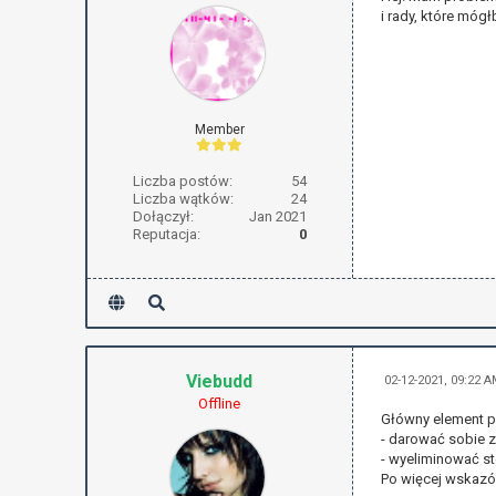
i rady, które mógł
Member
Liczba postów:
54
Liczba wątków:
24
Dołączył:
Jan 2021
Reputacja:
0
Viebudd
02-12-2021, 09:22 
Offline
Główny element p
- darować sobie 
- wyeliminować s
Po więcej wskazó