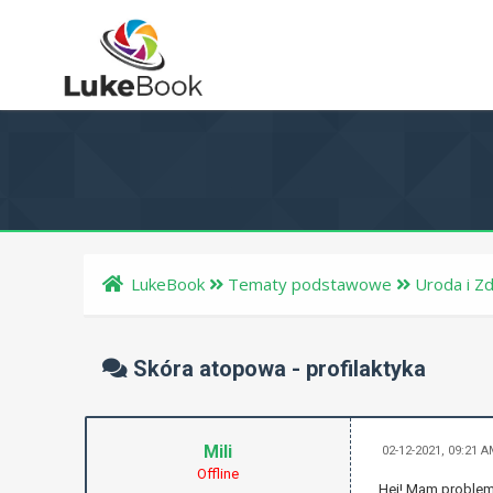
LukeBook
Tematy podstawowe
Uroda i Z
Skóra atopowa - profilaktyka
Mili
02-12-2021, 09:21 
Offline
Hej! Mam problem