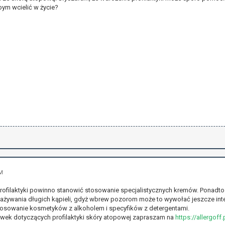
bym wcielić w życie?
AM
rofilaktyki powinno stanowić stosowanie specjalistycznych kremów. Ponadt
zażywania długich kąpieli, gdyż wbrew pozorom może to wywołać jeszcze int
tosowanie kosmetyków z alkoholem i specyfików z detergentami.
wek dotyczących profilaktyki skóry atopowej zapraszam na
https://allergoff