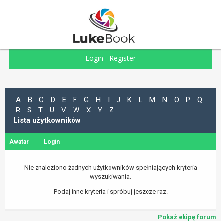
Login
-
Register
A
B
C
D
E
F
G
H
I
J
K
L
M
N
O
P
Q
R
S
T
U
V
W
X
Y
Z
Lista użytkowników
Awatar
Login
Nie znaleziono żadnych użytkowników spełniających kryteria
wyszukiwania.
Podaj inne kryteria i spróbuj jeszcze raz.
Pokaż ekipę forum