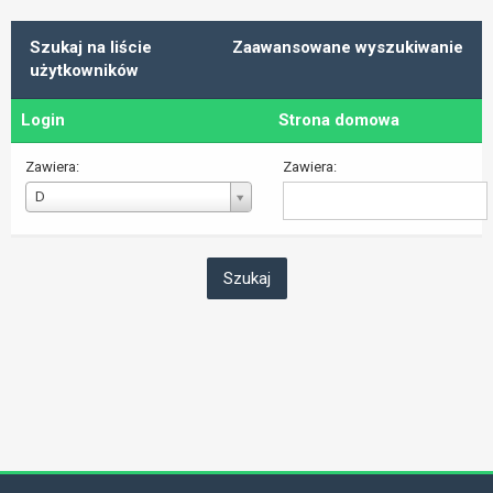
Szukaj na liście
Zaawansowane wyszukiwanie
użytkowników
Login
Strona domowa
Zawiera:
Zawiera:
Login
D