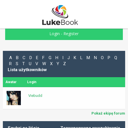
Login
-
Register
A
B
C
D
E
F
G
H
I
J
K
L
M
N
O
P
Q
R
S
T
U
V
W
X
Y
Z
Lista użytkowników
Awatar
Login
Viebudd
Pokaż ekipę forum